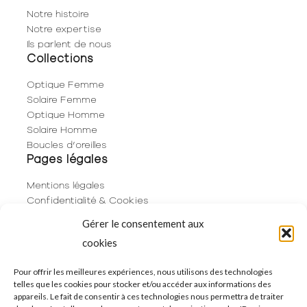
Notre histoire
Notre expertise
Ils parlent de nous
Collections
Optique Femme
Solaire Femme
Optique Homme
Solaire Homme
Boucles d’oreilles
Pages légales
Mentions légales
Confidentialité & Cookies
Plan du site
Gérer le consentement aux
Politique de cookies (UE)
cookies
Contact
06 29 53 66 63
Pour offrir les meilleures expériences, nous utilisons des technologies
telles que les cookies pour stocker et/ou accéder aux informations des
01 83 96 73 68
appareils. Le fait de consentir à ces technologies nous permettra de traiter
250 Rue de Rivoli