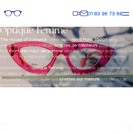
Rendez-
Contact
01 83 96 73 68
vous
Optique Femme
The House of Eyewear
, votre
opticien à Paris 75001
, propose
une sélection exclusive de
lunettes de créateurs
pour femme.
Nos
montures haut de gamme
allient parfaitement esthétique et
confort pour répondre aux exigences des femmes modernes.
Spécialiste de l’
optique femme
, notre boutique sélectionne des
modèles au design unique, du classique au contemporain.
Découvrez l’élégance de nos
lunettes sur mesure
lors de votre
prochaine visite au cœur de Paris.