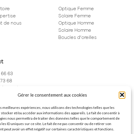
toire
Optique Femme
pertise
Solaire Femme
ent de nous
Optique Homme
Solaire Homme
Boucles d’oreilles
ct
 66 63
 73 68
de Rivoli
Gérer le consentement aux cookies
ris
les meilleures expériences, nous utilisons des technologies telles que les
 stocker et/ou accéder aux informations des appareils. Le fait de consentir à
gies nous permettra de traiter des données telles que le comportement de
 les ID uniques sur ce site. Le fait de ne pas consentir ou de retirer son
 peut avoir un effet négatif sur certaines caractéristiques et fonctions.