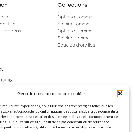
son
Collections
toire
Optique Femme
pertise
Solaire Femme
ent de nous
Optique Homme
Solaire Homme
Boucles d’oreilles
ct
 66 63
 73 68
Gérer le consentement aux cookies
de Rivoli
ris
les meilleures expériences, nous utilisons des technologies telles que les
 stocker et/ou accéder aux informations des appareils. Le fait de consentir à
gies nous permettra de traiter des données telles que le comportement de
 les ID uniques sur ce site. Le fait de ne pas consentir ou de retirer son
 peut avoir un effet négatif sur certaines caractéristiques et fonctions.