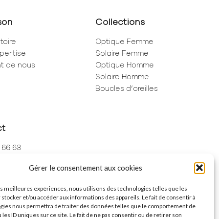
son
Collections
toire
Optique Femme
pertise
Solaire Femme
ent de nous
Optique Homme
Solaire Homme
Boucles d’oreilles
ct
 66 63
 73 68
Gérer le consentement aux cookies
de Rivoli
ris
les meilleures expériences, nous utilisons des technologies telles que les
 stocker et/ou accéder aux informations des appareils. Le fait de consentir à
gies nous permettra de traiter des données telles que le comportement de
 les ID uniques sur ce site. Le fait de ne pas consentir ou de retirer son