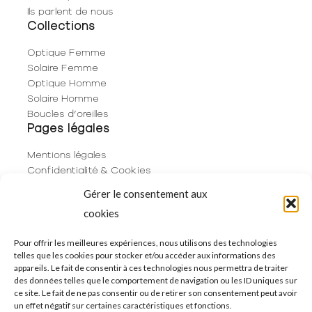
Ils parlent de nous
Collections
Optique Femme
Solaire Femme
Optique Homme
Solaire Homme
Boucles d’oreilles
Pages légales
Mentions légales
Confidentialité & Cookies
Plan du site
Gérer le consentement aux
Politique de cookies (UE)
cookies
Contact
06 29 53 66 63
Pour offrir les meilleures expériences, nous utilisons des technologies
telles que les cookies pour stocker et/ou accéder aux informations des
01 83 96 73 68
appareils. Le fait de consentir à ces technologies nous permettra de traiter
250 Rue de Rivoli
des données telles que le comportement de navigation ou les ID uniques sur
75001 Paris
ce site. Le fait de ne pas consentir ou de retirer son consentement peut avoir
un effet négatif sur certaines caractéristiques et fonctions.