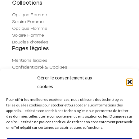
Collections
Optique Femme
Solaire Femme
Optique Homme
Solaire Homme
Boucles d’oreilles
Pages légales
Mentions légales
Confidentialité & Cookies
Plan du site
Gérer le consentement aux
Politique de cookies (UE)
cookies
Contact
06 29 53 66 63
Pour offrir les meilleures expériences, nous utilisons des technologies
telles que les cookies pour stocker et/ou accéder aux informations des
01 83 96 73 68
appareils. Le fait de consentir à ces technologies nous permettra de traiter
250 Rue de Rivoli
des données telles que le comportement de navigation ou les ID uniques sur
75001 Paris
ce site. Le fait de ne pas consentir ou de retirer son consentement peut avoir
un effet négatif sur certaines caractéristiques et fonctions.