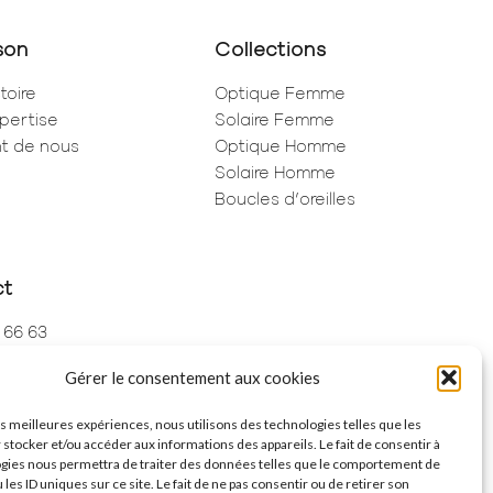
son
Collections
toire
Optique Femme
pertise
Solaire Femme
ent de nous
Optique Homme
Solaire Homme
Boucles d’oreilles
ct
 66 63
 73 68
Gérer le consentement aux cookies
de Rivoli
ris
les meilleures expériences, nous utilisons des technologies telles que les
 stocker et/ou accéder aux informations des appareils. Le fait de consentir à
gies nous permettra de traiter des données telles que le comportement de
 les ID uniques sur ce site. Le fait de ne pas consentir ou de retirer son