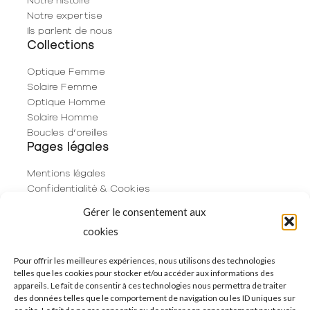
Notre expertise
Ils parlent de nous
Collections
Optique Femme
Solaire Femme
Optique Homme
Solaire Homme
Boucles d’oreilles
Pages légales
Mentions légales
Confidentialité & Cookies
Plan du site
Gérer le consentement aux
Politique de cookies (UE)
cookies
Contact
06 29 53 66 63
Pour offrir les meilleures expériences, nous utilisons des technologies
telles que les cookies pour stocker et/ou accéder aux informations des
01 83 96 73 68
appareils. Le fait de consentir à ces technologies nous permettra de traiter
250 Rue de Rivoli
des données telles que le comportement de navigation ou les ID uniques sur
75001 Paris