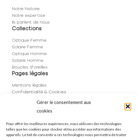
Notre histoire
Notre expertise
Ils parlent de nous
Collections
Optique Femme
Solaire Femme
Optique Homme
Solaire Homme
Boucles d’oreilles
Pages légales
Mentions légales
Confidentialité & Cookies
Plan du site
Gérer le consentement aux
Politique de cookies (UE)
cookies
Contact
06 29 53 66 63
Pour offrir les meilleures expériences, nous utilisons des technologies
telles que les cookies pour stocker et/ou accéder aux informations des
01 83 96 73 68
appareils. Le fait de consentir à ces technologies nous permettra de traiter
250 Rue de Rivoli