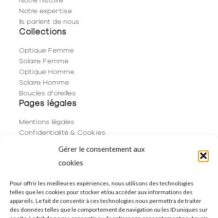
Notre expertise
Ils parlent de nous
Collections
Optique Femme
Solaire Femme
Optique Homme
Solaire Homme
Boucles d’oreilles
Pages légales
Mentions légales
Confidentialité & Cookies
Plan du site
Gérer le consentement aux
Politique de cookies (UE)
cookies
Contact
06 29 53 66 63
Pour offrir les meilleures expériences, nous utilisons des technologies
telles que les cookies pour stocker et/ou accéder aux informations des
01 83 96 73 68
appareils. Le fait de consentir à ces technologies nous permettra de traiter
250 Rue de Rivoli
des données telles que le comportement de navigation ou les ID uniques sur
75001 Paris