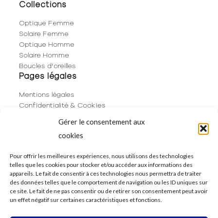
Collections
Optique Femme
Solaire Femme
Optique Homme
Solaire Homme
Boucles d’oreilles
Pages légales
Mentions légales
Confidentialité & Cookies
Plan du site
Gérer le consentement aux
Politique de cookies (UE)
cookies
Contact
06 29 53 66 63
Pour offrir les meilleures expériences, nous utilisons des technologies
telles que les cookies pour stocker et/ou accéder aux informations des
01 83 96 73 68
appareils. Le fait de consentir à ces technologies nous permettra de traiter
250 Rue de Rivoli
des données telles que le comportement de navigation ou les ID uniques sur
75001 Paris
ce site. Le fait de ne pas consentir ou de retirer son consentement peut avoir
un effet négatif sur certaines caractéristiques et fonctions.