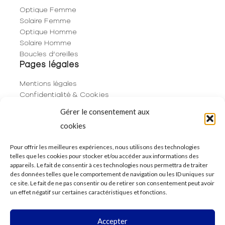
Optique Femme
Solaire Femme
Optique Homme
Solaire Homme
Boucles d’oreilles
Pages légales
Mentions légales
Confidentialité & Cookies
Plan du site
Gérer le consentement aux
Politique de cookies (UE)
cookies
Contact
06 29 53 66 63
Pour offrir les meilleures expériences, nous utilisons des technologies
telles que les cookies pour stocker et/ou accéder aux informations des
01 83 96 73 68
appareils. Le fait de consentir à ces technologies nous permettra de traiter
250 Rue de Rivoli
des données telles que le comportement de navigation ou les ID uniques sur
75001 Paris
ce site. Le fait de ne pas consentir ou de retirer son consentement peut avoir
un effet négatif sur certaines caractéristiques et fonctions.
Accepter