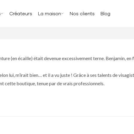
s
Créateurs
La maison
Nos clients
Blog
ure (en écaille) était devenue excessivement terne. Benjamin, en fin t
n lui, m’irait bien… et il a vu juste ! Grâce à ses talents de visagist
 cette boutique, tenue par de vrais professionnels.