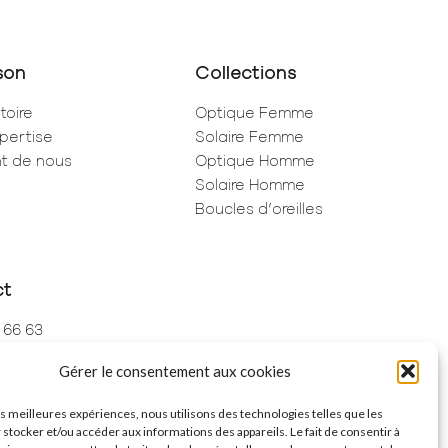
son
Collections
toire
Optique Femme
pertise
Solaire Femme
ent de nous
Optique Homme
Solaire Homme
Boucles d’oreilles
ct
 66 63
 73 68
Gérer le consentement aux cookies
de Rivoli
ris
les meilleures expériences, nous utilisons des technologies telles que les
 stocker et/ou accéder aux informations des appareils. Le fait de consentir à