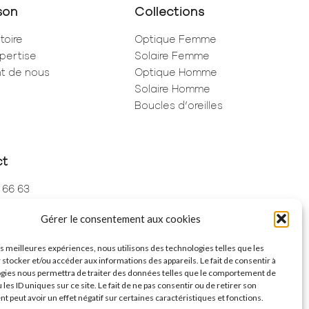
son
Collections
toire
Optique Femme
pertise
Solaire Femme
ent de nous
Optique Homme
Solaire Homme
Boucles d’oreilles
ct
 66 63
 73 68
Gérer le consentement aux cookies
de Rivoli
ris
les meilleures expériences, nous utilisons des technologies telles que les
 stocker et/ou accéder aux informations des appareils. Le fait de consentir à
gies nous permettra de traiter des données telles que le comportement de
 les ID uniques sur ce site. Le fait de ne pas consentir ou de retirer son
 peut avoir un effet négatif sur certaines caractéristiques et fonctions.