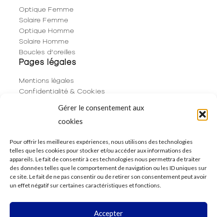
Optique Femme
Solaire Femme
Optique Homme
Solaire Homme
Boucles d’oreilles
Pages légales
Mentions légales
Confidentialité & Cookies
Plan du site
Gérer le consentement aux
Politique de cookies (UE)
cookies
Contact
06 29 53 66 63
Pour offrir les meilleures expériences, nous utilisons des technologies
telles que les cookies pour stocker et/ou accéder aux informations des
01 83 96 73 68
appareils. Le fait de consentir à ces technologies nous permettra de traiter
250 Rue de Rivoli
des données telles que le comportement de navigation ou les ID uniques sur
75001 Paris
ce site. Le fait de ne pas consentir ou de retirer son consentement peut avoir
un effet négatif sur certaines caractéristiques et fonctions.
Accepter