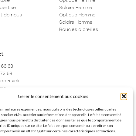
toire
Optique Femme
pertise
Solaire Femme
ent de nous
Optique Homme
Solaire Homme
Boucles d’oreilles
ct
 66 63
 73 68
de Rivoli
ris
Gérer le consentement aux cookies
les meilleures expériences, nous utilisons des technologies telles que les
 stocker et/ou accéder aux informations des appareils. Le fait de consentir à
gies nous permettra de traiter des données telles que le comportement de
 les ID uniques sur ce site. Le fait de ne pas consentir ou de retirer son
 peut avoir un effet négatif sur certaines caractéristiques et fonctions.