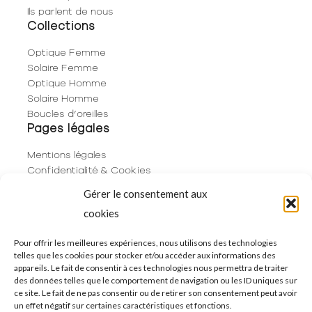
Ils parlent de nous
Collections
Optique Femme
Solaire Femme
Optique Homme
Solaire Homme
Boucles d’oreilles
Pages légales
Mentions légales
Confidentialité & Cookies
Plan du site
Gérer le consentement aux
Politique de cookies (UE)
cookies
Contact
06 29 53 66 63
Pour offrir les meilleures expériences, nous utilisons des technologies
telles que les cookies pour stocker et/ou accéder aux informations des
01 83 96 73 68
appareils. Le fait de consentir à ces technologies nous permettra de traiter
250 Rue de Rivoli
des données telles que le comportement de navigation ou les ID uniques sur
75001 Paris
ce site. Le fait de ne pas consentir ou de retirer son consentement peut avoir
un effet négatif sur certaines caractéristiques et fonctions.