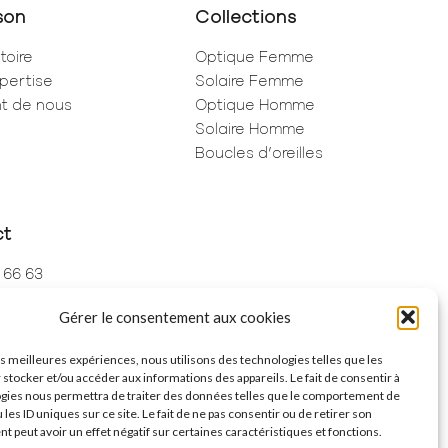
son
Collections
toire
Optique Femme
pertise
Solaire Femme
ent de nous
Optique Homme
Solaire Homme
Boucles d’oreilles
ct
 66 63
 73 68
Gérer le consentement aux cookies
de Rivoli
ris
les meilleures expériences, nous utilisons des technologies telles que les
 stocker et/ou accéder aux informations des appareils. Le fait de consentir à
gies nous permettra de traiter des données telles que le comportement de
 les ID uniques sur ce site. Le fait de ne pas consentir ou de retirer son
 peut avoir un effet négatif sur certaines caractéristiques et fonctions.