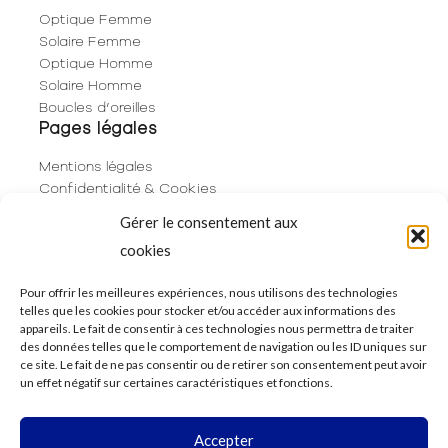
Optique Femme
Solaire Femme
Optique Homme
Solaire Homme
Boucles d’oreilles
Pages légales
Mentions légales
Confidentialité & Cookies
Plan du site
Gérer le consentement aux
Politique de cookies (UE)
cookies
Contact
06 29 53 66 63
Pour offrir les meilleures expériences, nous utilisons des technologies
telles que les cookies pour stocker et/ou accéder aux informations des
01 83 96 73 68
appareils. Le fait de consentir à ces technologies nous permettra de traiter
250 Rue de Rivoli
des données telles que le comportement de navigation ou les ID uniques sur
75001 Paris
ce site. Le fait de ne pas consentir ou de retirer son consentement peut avoir
un effet négatif sur certaines caractéristiques et fonctions.
Accepter