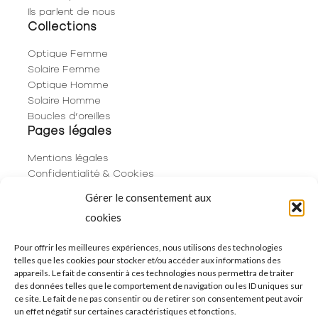
Ils parlent de nous
Collections
Optique Femme
Solaire Femme
Optique Homme
Solaire Homme
Boucles d’oreilles
Pages légales
Mentions légales
Confidentialité & Cookies
Plan du site
Gérer le consentement aux
Politique de cookies (UE)
cookies
Contact
06 29 53 66 63
Pour offrir les meilleures expériences, nous utilisons des technologies
telles que les cookies pour stocker et/ou accéder aux informations des
01 83 96 73 68
appareils. Le fait de consentir à ces technologies nous permettra de traiter
250 Rue de Rivoli
des données telles que le comportement de navigation ou les ID uniques sur
75001 Paris
ce site. Le fait de ne pas consentir ou de retirer son consentement peut avoir
un effet négatif sur certaines caractéristiques et fonctions.