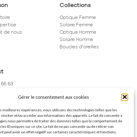
son
Collections
toire
Optique Femme
pertise
Solaire Femme
ent de nous
Optique Homme
Solaire Homme
Boucles d’oreilles
ct
 66 63
 73 68
Gérer le consentement aux cookies
de Rivoli
ris
les meilleures expériences, nous utilisons des technologies telles que les
 stocker et/ou accéder aux informations des appareils. Le fait de consentir à
gies nous permettra de traiter des données telles que le comportement de
 les ID uniques sur ce site. Le fait de ne pas consentir ou de retirer son
 peut avoir un effet négatif sur certaines caractéristiques et fonctions.