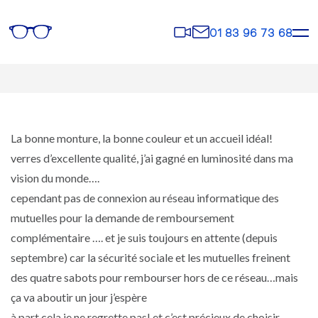
Rendez-
Contact
01 83 96 73 68
vous
La bonne monture, la bonne couleur et un accueil idéal!
verres d’excellente qualité, j’ai gagné en luminosité dans ma
vision du monde….
cependant pas de connexion au réseau informatique des
mutuelles pour la demande de remboursement
complémentaire …. et je suis toujours en attente (depuis
septembre) car la sécurité sociale et les mutuelles freinent
des quatre sabots pour rembourser hors de ce réseau…mais
ça va aboutir un jour j’espère
à part cela je ne regrette pas! et c’est précieux de choisir