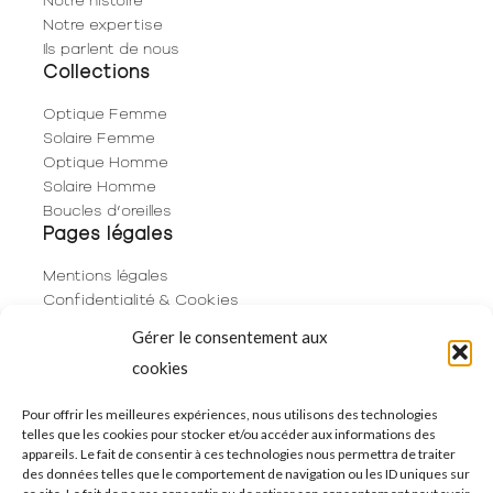
Notre expertise
Ils parlent de nous
Collections
Optique Femme
Solaire Femme
Optique Homme
Solaire Homme
Boucles d’oreilles
Pages légales
Mentions légales
Confidentialité & Cookies
Plan du site
Gérer le consentement aux
Politique de cookies (UE)
cookies
Contact
06 29 53 66 63
Pour offrir les meilleures expériences, nous utilisons des technologies
telles que les cookies pour stocker et/ou accéder aux informations des
01 83 96 73 68
appareils. Le fait de consentir à ces technologies nous permettra de traiter
250 Rue de Rivoli
des données telles que le comportement de navigation ou les ID uniques sur
75001 Paris