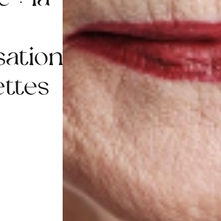
 : la
sation
ettes