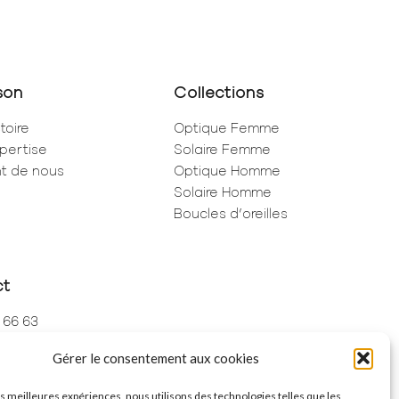
son
Collections
toire
Optique Femme
pertise
Solaire Femme
ent de nous
Optique Homme
Solaire Homme
Boucles d’oreilles
ct
 66 63
 73 68
Gérer le consentement aux cookies
de Rivoli
ris
les meilleures expériences, nous utilisons des technologies telles que les