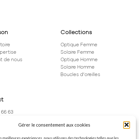
son
Collections
toire
Optique Femme
pertise
Solaire Femme
ent de nous
Optique Homme
Solaire Homme
Boucles d’oreilles
ct
 66 63
 73 68
Gérer le consentement aux cookies
de Rivoli
ris
les meilleures expériences, nous utilisons des technologies telles que les