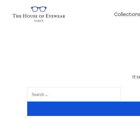
Collection
It 