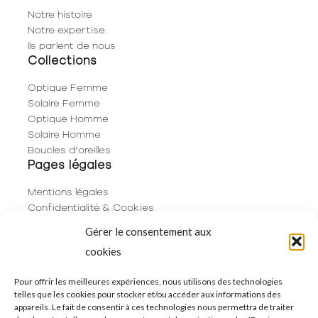
Notre histoire
Notre expertise
Ils parlent de nous
Collections
Optique Femme
Solaire Femme
Optique Homme
Solaire Homme
Boucles d’oreilles
Pages légales
Mentions légales
Confidentialité & Cookies
Plan du site
Gérer le consentement aux
Politique de cookies (UE)
cookies
Contact
06 29 53 66 63
Pour offrir les meilleures expériences, nous utilisons des technologies
telles que les cookies pour stocker et/ou accéder aux informations des
01 83 96 73 68
appareils. Le fait de consentir à ces technologies nous permettra de traiter
250 Rue de Rivoli