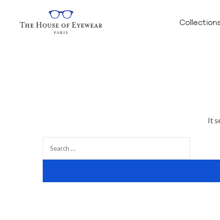
Collection
It 