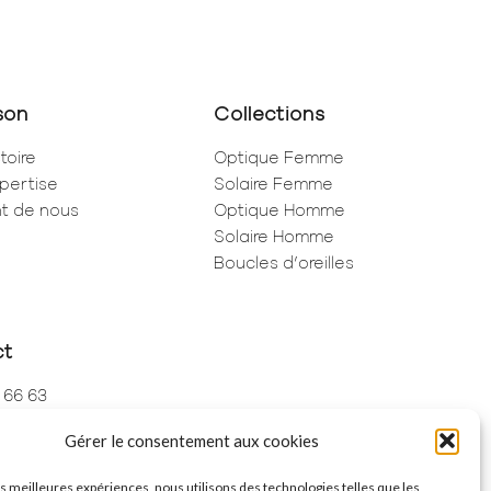
son
Collections
toire
Optique Femme
pertise
Solaire Femme
ent de nous
Optique Homme
Solaire Homme
Boucles d’oreilles
ct
 66 63
 73 68
Gérer le consentement aux cookies
de Rivoli
ris
les meilleures expériences, nous utilisons des technologies telles que les