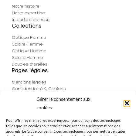
Notre histoire
Notre expertise
Ils parlent de nous
Collections
Optique Femme
Solaire Femme
Optique Homme
Solaire Homme
Boucles d’oreilles
Pages légales
Mentions légales
Confidentialité & Cookies
Plan du site
Gérer le consentement aux
Politique de cookies (UE)
cookies
Contact
06 29 53 66 63
Pour offrir les meilleures expériences, nous utilisons des technologies
telles que les cookies pour stocker et/ou accéder aux informations des
01 83 96 73 68
appareils. Le fait de consentir à ces technologies nous permettra de traiter
250 Rue de Rivoli