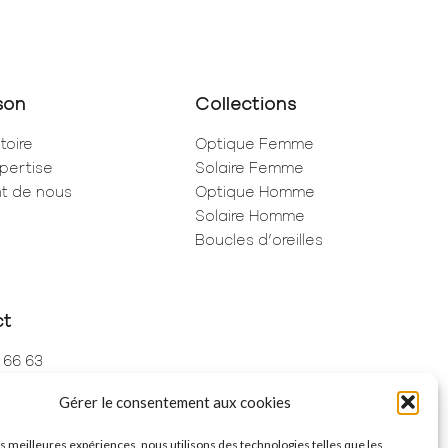
son
Collections
toire
Optique Femme
pertise
Solaire Femme
ent de nous
Optique Homme
Solaire Homme
Boucles d’oreilles
ct
 66 63
 73 68
Gérer le consentement aux cookies
de Rivoli
ris
les meilleures expériences, nous utilisons des technologies telles que les