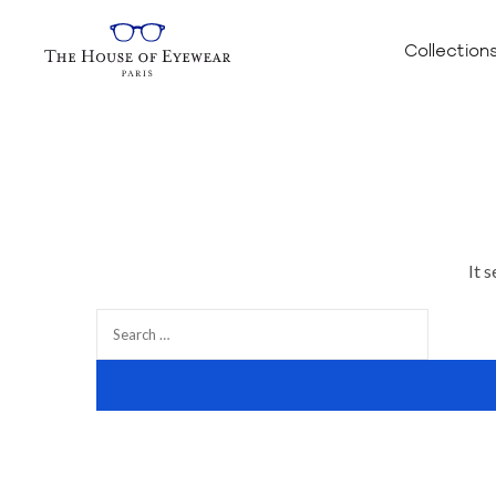
Collection
It 