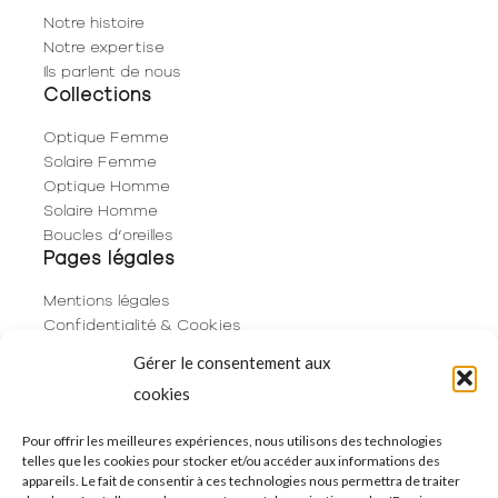
Notre histoire
Notre expertise
Ils parlent de nous
Collections
Optique Femme
Solaire Femme
Optique Homme
Solaire Homme
Boucles d’oreilles
Pages légales
Mentions légales
Confidentialité & Cookies
Plan du site
Gérer le consentement aux
Politique de cookies (UE)
cookies
Contact
06 29 53 66 63
Pour offrir les meilleures expériences, nous utilisons des technologies
telles que les cookies pour stocker et/ou accéder aux informations des
01 83 96 73 68
appareils. Le fait de consentir à ces technologies nous permettra de traiter
250 Rue de Rivoli