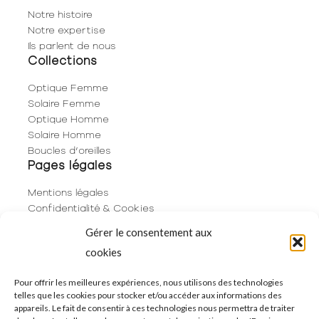
Notre histoire
Notre expertise
Ils parlent de nous
Collections
Optique Femme
Solaire Femme
Optique Homme
Solaire Homme
Boucles d’oreilles
Pages légales
Mentions légales
Confidentialité & Cookies
Plan du site
Gérer le consentement aux
Politique de cookies (UE)
cookies
Contact
06 29 53 66 63
Pour offrir les meilleures expériences, nous utilisons des technologies
telles que les cookies pour stocker et/ou accéder aux informations des
01 83 96 73 68
appareils. Le fait de consentir à ces technologies nous permettra de traiter
250 Rue de Rivoli