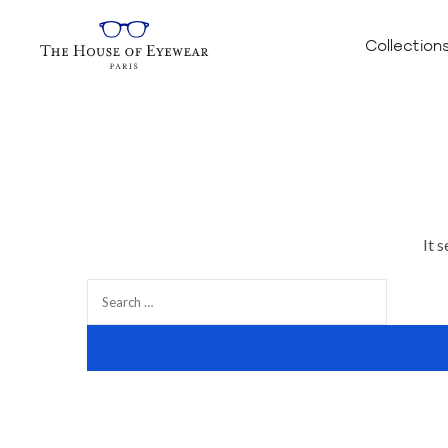
Collection
It 