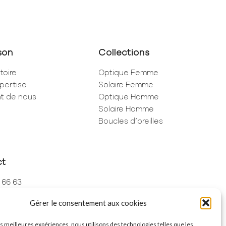
son
Collections
toire
Optique Femme
pertise
Solaire Femme
ent de nous
Optique Homme
Solaire Homme
Boucles d’oreilles
ct
 66 63
 73 68
Gérer le consentement aux cookies
de Rivoli
ris
les meilleures expériences, nous utilisons des technologies telles que les