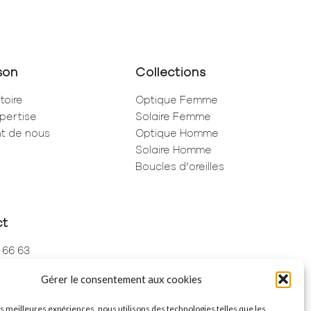
son
Collections
toire
Optique Femme
pertise
Solaire Femme
ent de nous
Optique Homme
Solaire Homme
Boucles d’oreilles
ct
 66 63
 73 68
Gérer le consentement aux cookies
de Rivoli
ris
les meilleures expériences, nous utilisons des technologies telles que les