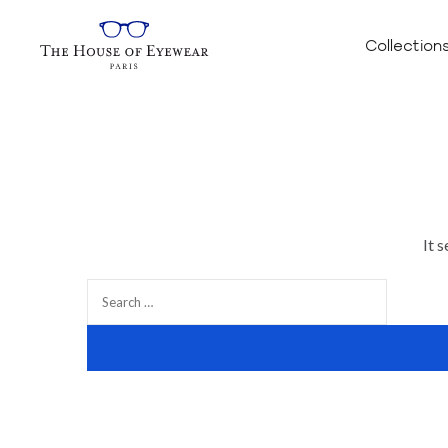
Collection
It 