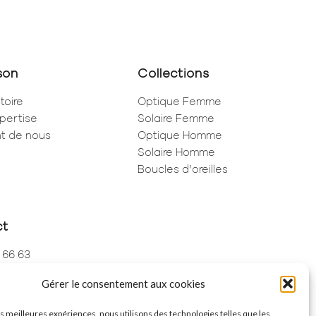
son
Collections
toire
Optique Femme
pertise
Solaire Femme
ent de nous
Optique Homme
Solaire Homme
Boucles d’oreilles
ct
 66 63
 73 68
Gérer le consentement aux cookies
de Rivoli
ris
les meilleures expériences, nous utilisons des technologies telles que les