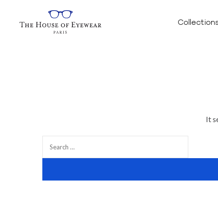
Collection
It 