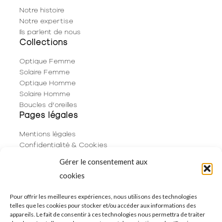
Notre histoire
Notre expertise
Ils parlent de nous
Collections
Optique Femme
Solaire Femme
Optique Homme
Solaire Homme
Boucles d’oreilles
Pages légales
Mentions légales
Confidentialité & Cookies
Plan du site
Gérer le consentement aux
Politique de cookies (UE)
cookies
Contact
06 29 53 66 63
Pour offrir les meilleures expériences, nous utilisons des technologies
telles que les cookies pour stocker et/ou accéder aux informations des
01 83 96 73 68
appareils. Le fait de consentir à ces technologies nous permettra de traiter
250 Rue de Rivoli