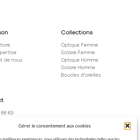
son
Collections
toire
Optique Femme
pertise
Solaire Femme
ent de nous
Optique Homme
Solaire Homme
Boucles d’oreilles
ct
 66 63
 73 68
Gérer le consentement aux cookies
de Rivoli
ris
les meilleures expériences, nous utilisons des technologies telles que les