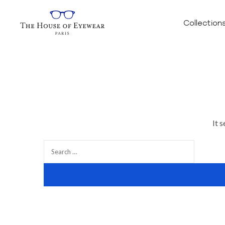
Collection
It 