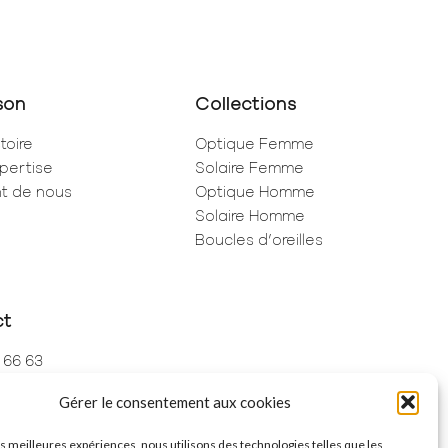
son
Collections
toire
Optique Femme
pertise
Solaire Femme
ent de nous
Optique Homme
Solaire Homme
Boucles d’oreilles
ct
 66 63
 73 68
Gérer le consentement aux cookies
de Rivoli
ris
les meilleures expériences, nous utilisons des technologies telles que les