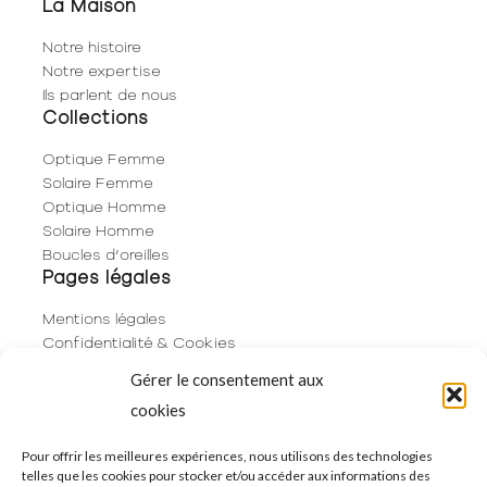
La Maison
Notre histoire
Notre expertise
Ils parlent de nous
Collections
Optique Femme
Solaire Femme
Optique Homme
Solaire Homme
Boucles d’oreilles
Pages légales
Mentions légales
Confidentialité & Cookies
Plan du site
Gérer le consentement aux
Politique de cookies (UE)
cookies
Contact
06 29 53 66 63
Pour offrir les meilleures expériences, nous utilisons des technologies
telles que les cookies pour stocker et/ou accéder aux informations des
01 83 96 73 68