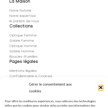
La Maison
Notre histoire
Notre expertise
Ils parlent de nous
Collections
Optique Femme
Solaire Femme
Optique Homme
Solaire Homme
Boucles d’oreilles
Pages légales
Mentions légales
Confidentialité & Cookies
Plan du site
Gérer le consentement aux
Politique de cookies (UE)
cookies
Contact
06 29 53 66 63
Pour offrir les meilleures expériences, nous utilisons des technologies
telles que les cookies pour stocker et/ou accéder aux informations des
01 83 96 73 68