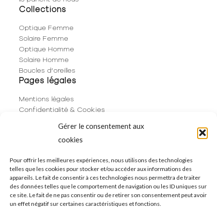
Collections
Optique Femme
Solaire Femme
Optique Homme
Solaire Homme
Boucles d’oreilles
Pages légales
Mentions légales
Confidentialité & Cookies
Plan du site
Gérer le consentement aux
Politique de cookies (UE)
cookies
Contact
06 29 53 66 63
Pour offrir les meilleures expériences, nous utilisons des technologies
telles que les cookies pour stocker et/ou accéder aux informations des
01 83 96 73 68
appareils. Le fait de consentir à ces technologies nous permettra de traiter
250 Rue de Rivoli
des données telles que le comportement de navigation ou les ID uniques sur
75001 Paris
ce site. Le fait de ne pas consentir ou de retirer son consentement peut avoir
un effet négatif sur certaines caractéristiques et fonctions.