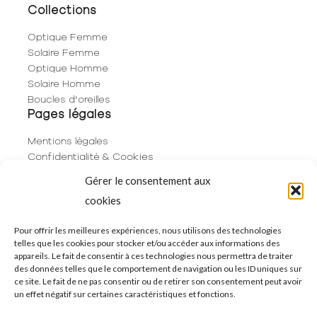
Collections
Optique Femme
Solaire Femme
Optique Homme
Solaire Homme
Boucles d’oreilles
Pages légales
Mentions légales
Confidentialité & Cookies
Plan du site
Gérer le consentement aux
Politique de cookies (UE)
cookies
Contact
06 29 53 66 63
Pour offrir les meilleures expériences, nous utilisons des technologies
telles que les cookies pour stocker et/ou accéder aux informations des
01 83 96 73 68
appareils. Le fait de consentir à ces technologies nous permettra de traiter
250 Rue de Rivoli
des données telles que le comportement de navigation ou les ID uniques sur
75001 Paris
ce site. Le fait de ne pas consentir ou de retirer son consentement peut avoir
un effet négatif sur certaines caractéristiques et fonctions.