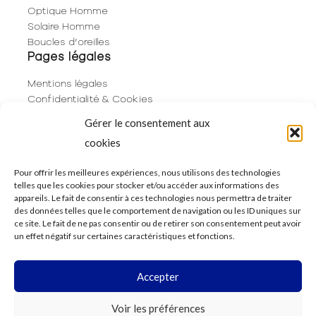
Optique Homme
Solaire Homme
Boucles d’oreilles
Pages légales
Mentions légales
Confidentialité & Cookies
Plan du site
Gérer le consentement aux
Politique de cookies (UE)
cookies
Contact
06 29 53 66 63
Pour offrir les meilleures expériences, nous utilisons des technologies
telles que les cookies pour stocker et/ou accéder aux informations des
01 83 96 73 68
appareils. Le fait de consentir à ces technologies nous permettra de traiter
250 Rue de Rivoli
des données telles que le comportement de navigation ou les ID uniques sur
75001 Paris
ce site. Le fait de ne pas consentir ou de retirer son consentement peut avoir
un effet négatif sur certaines caractéristiques et fonctions.
Accepter
© 2023 - The House of Eyewear
Voir les préférences