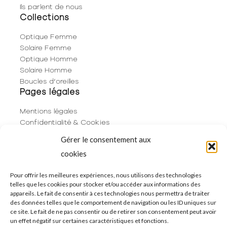
Ils parlent de nous
Collections
Optique Femme
Solaire Femme
Optique Homme
Solaire Homme
Boucles d’oreilles
Pages légales
Mentions légales
Confidentialité & Cookies
Plan du site
Gérer le consentement aux
Politique de cookies (UE)
cookies
Contact
06 29 53 66 63
Pour offrir les meilleures expériences, nous utilisons des technologies
telles que les cookies pour stocker et/ou accéder aux informations des
01 83 96 73 68
appareils. Le fait de consentir à ces technologies nous permettra de traiter
250 Rue de Rivoli
des données telles que le comportement de navigation ou les ID uniques sur
75001 Paris
ce site. Le fait de ne pas consentir ou de retirer son consentement peut avoir
un effet négatif sur certaines caractéristiques et fonctions.