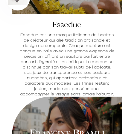
Essedue
Essedue est une marque italienne de lunettes
de créateur qui allie tradition artisanale et
design contemporain. Chaque monture est
conçue en Italie avec une grande exigence de
précision, offrant un équilibre parfait entre
confort, légèreté et esthétique. La marque se
distingue par son travail subtil de l’acétate,
ses jeux de transparence et ses couleurs
nuancées, qui apportent profondeur et
caractère aux modèles. Les lignes restent
justes, modernes, pensées pour
accompagner le visage sans jamais l’alourdir.