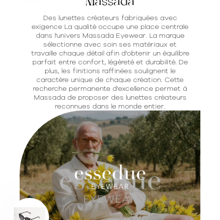
Massada
Des lunettes créateurs fabriquées avec
exigence La qualité occupe une place centrale
dans l'univers Massada Eyewear. La marque
sélectionne avec soin ses matériaux et
travaille chaque détail afin d'obtenir un équilibre
parfait entre confort, légèreté et durabilité. De
plus, les finitions raffinées soulignent le
caractère unique de chaque création. Cette
recherche permanente d'excellence permet à
Massada de proposer des lunettes créateurs
reconnues dans le monde entier.